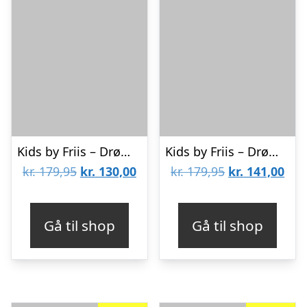
Kids by Friis – Drømmefanger uro, vædderen
Kids by Friis – Drømmefanger uro, skytten
Den
Den
Den
De
kr.
179,95
kr.
130,00
kr.
179,95
kr.
141,00
oprindelige
aktuelle
oprindelige
aktu
pris
pris
pris
pris
Gå til shop
Gå til shop
var:
er:
var:
er:
kr. 179,95.
kr. 130,00.
kr. 179,95.
kr. 