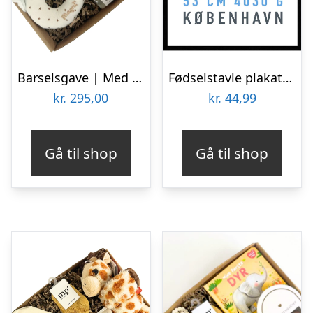
Barselsgave | Med kaninrangle og futter
Fødselstavle plakat til dreng
kr.
295,00
kr.
44,99
Gå til shop
Gå til shop