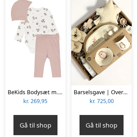
BeKids Bodysæt m. Hue – Nostalgia Rose – 60
Barselsgave | Overdådig luksus-kurv i natur
kr.
269,95
kr.
725,00
Gå til shop
Gå til shop