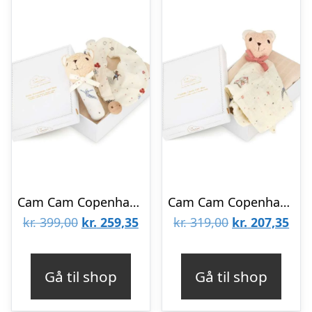
Cam Cam Copenhagen Gaveæske til Nyfødt – Mellem – Carousel
Cam Cam Copenhagen Gaveæske til Nyfødt – Lille – Carousel
Den
Den
Den
De
kr.
399,00
kr.
259,35
kr.
319,00
kr.
207,35
oprindelige
aktuelle
oprindelige
aktu
pris
pris
pris
pris
Gå til shop
Gå til shop
var:
er:
var:
er:
kr. 399,00.
kr. 259,35.
kr. 319,00.
kr. 