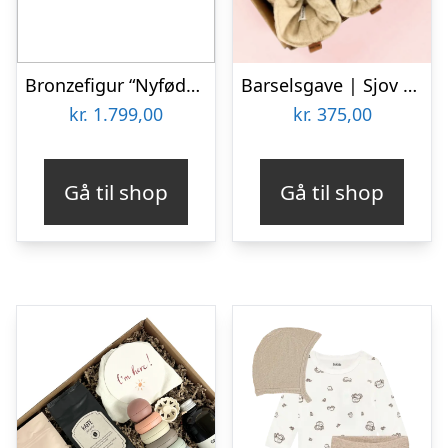
Bronzefigur “Nyfødt” par med baby, 20 cm. Flot gave til nybagte forældre eller dåbsgave 1599 kr.
Barselsgave | Sjov for mor og baby
kr.
1.799,00
kr.
375,00
Gå til shop
Gå til shop