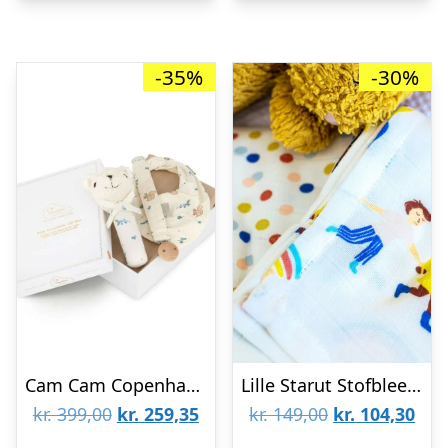
-35%
-30%
Cam Cam Copenhagen Gaveæske til Nyfødt – Mellem – Blueberries
Lille Starut Stofbleer 2 pak
Den
Den
Den
De
kr.
399,00
kr.
259,35
kr.
149,00
kr.
104,30
oprindelige
aktuelle
oprindelige
aktu