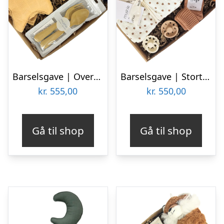
Barselsgave | Overdådig gul gave med krammeven og nusseklud
Barselsgave | Stort tillykke | Bjørn
kr.
555,00
kr.
550,00
Gå til shop
Gå til shop