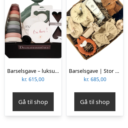
Barselsgave – luksus til den nyfødte dreng
Barselsgave | Stor gave med ræv
kr.
615,00
kr.
685,00
Gå til shop
Gå til shop