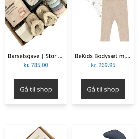
Barselsgave | Stor kaffe og barselsgave
BeKids Bodysæt m. Hue – Silver Mink – 70
kr.
785,00
kr.
269,95
Gå til shop
Gå til shop