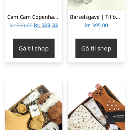
Cam Cam Copenhagen Gaveæske til Nyfødt – Mellem – Augusta
Barselsgave | Til baby
Den
Den
kr.
399,00
kr.
323,33
kr.
395,00
oprindelige
aktuelle
pris
pris
Gå til shop
Gå til shop
var:
er:
kr. 399,00.
kr. 323,33.