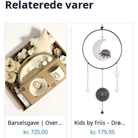
Relaterede varer
Barselsgave | Overdådig luksus-kurv i natur
Kids by Friis – Drømmefanger uro, vandmanden
kr.
725,00
kr.
179,95