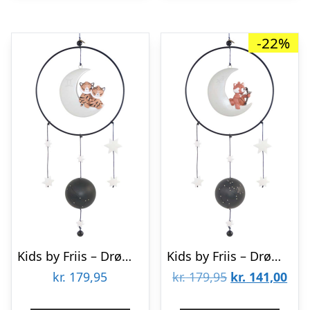
-22%
Kids by Friis – Drømmefanger uro, tvillingen
Kids by Friis – Drømmefanger uro, skytten
Den
De
kr.
179,95
kr.
179,95
kr.
141,00
oprindelige
aktu