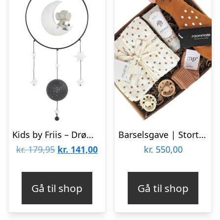
Kids by Friis – Drømmefanger uro, jomfruen
Barselsgave | Stort tillykke | Bjørn
Den
Den
kr.
179,95
kr.
141,00
kr.
550,00
oprindelige
aktuelle
pris
pris
Gå til shop
Gå til shop
var:
er:
kr. 179,95.
kr. 141,00.