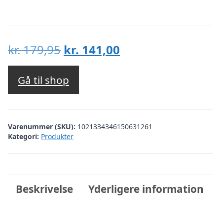
Den
Den
kr.
179,95
kr.
141,00
oprindelige
aktuelle
pris
pris
Gå til shop
var:
er:
kr. 179,95.
kr. 141,00.
Varenummer (SKU):
1021334346150631261
Kategori:
Produkter
Beskrivelse
Yderligere information