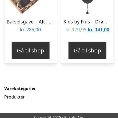
Barselsgave | Alt i Grå
Kids by Friis – Drømmefanger uro, vægten
Den
De
kr.
285,00
kr.
179,95
kr.
141,00
oprindelige
aktu
pris
pris
Gå til shop
Gå til shop
var:
er:
kr. 179,95.
kr. 
Varekategorier
Produkter
Copyright 2026 - Pilanto Aps