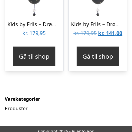
Kids by Friis – Drømmefanger uro, tvillingen
Kids by Friis – Drømmefanger uro, vægten
Den
De
kr.
179,95
kr.
179,95
kr.
141,00
oprindelige
aktu
pris
pris
Gå til shop
Gå til shop
var:
er:
kr. 179,95.
kr. 
Varekategorier
Produkter
Copyright 2026 - Pilanto Aps