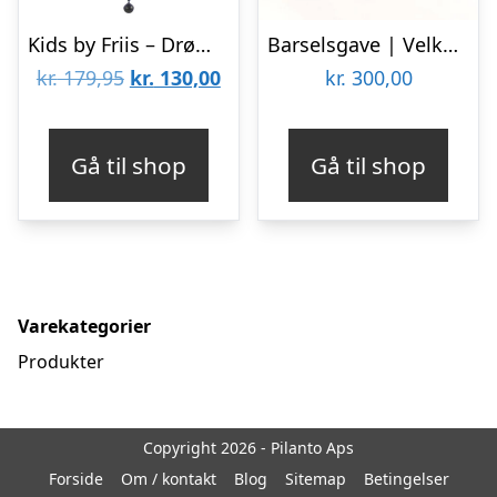
Kids by Friis – Drømmefanger uro, vædderen
Barselsgave | Velkommen til Verden
Den
Den
kr.
179,95
kr.
130,00
kr.
300,00
oprindelige
aktuelle
pris
pris
Gå til shop
Gå til shop
var:
er:
kr. 179,95.
kr. 130,00.
Varekategorier
Produkter
Copyright 2026 - Pilanto Aps
Forside
Om / kontakt
Blog
Sitemap
Betingelser