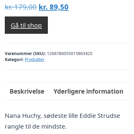
Den
Den
kr.
179,00
kr.
89,50
oprindelige
aktuelle
pris
pris
Gå til shop
var:
er:
kr. 179,00.
kr. 89,50.
Varenummer (SKU):
1206780055015863425
Kategori:
Produkter
Beskrivelse
Yderligere information
Nana Huchy, sødeste lille Eddie Strudse
rangle til de mindste.